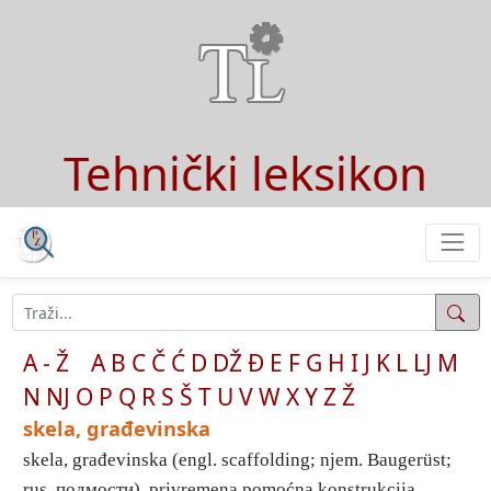
Tehnički leksikon
A - Ž
A
B
C
Č
Ć
D
DŽ
Đ
E
F
G
H
I
J
K
L
LJ
M
N
NJ
O
P
Q
R
S
Š
T
U
V
W
X
Y
Z
Ž
skela, građevinska
skela, građevinska (engl. scaffolding; njem. Baugerüst;
rus. подмости), privremena pomoćna konstrukcija ...