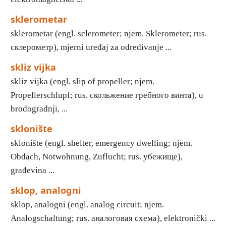
sklerometar
sklerometar (engl. sclerometer; njem. Sklerometer; rus.
склерометр), mjerni uređaj za određivanje ...
skliz vijka
skliz vijka (engl. slip of propeller; njem.
Propellerschlupf; rus. скольжение гребного винта), u
brodogradnji, ...
sklonište
sklonište (engl. shelter, emergency dwelling; njem.
Obdach, Notwohnung, Zuflucht; rus. убежище),
građevina ...
sklop, analogni
sklop, analogni (engl. analog circuit; njem.
Analogschaltung; rus. аналоговая схема), elektronički ...