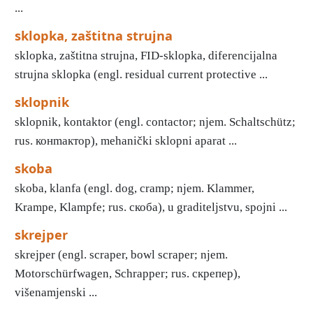
...
sklopka, zaštitna strujna
sklopka, zaštitna strujna, FID-sklopka, diferencijalna
strujna sklopka (engl. residual current protective ...
sklopnik
sklopnik, kontaktor (engl. contactor; njem. Schaltschütz;
rus. конmактор), mehanički sklopni aparat ...
skoba
skoba, klanfa (engl. dog, cramp; njem. Klammer,
Krampe, Klampfe; rus. скоба), u graditeljstvu, spojni ...
skrejper
skrejper (engl. scraper, bowl scraper; njem.
Motorschürfwagen, Schrapper; rus. скрепер),
višenamjenski ...