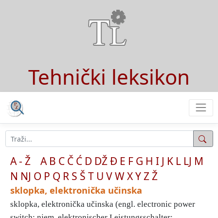
Tehnički leksikon
A - Ž
A
B
C
Č
Ć
D
DŽ
Đ
E
F
G
H
I
J
K
L
LJ
M
N
NJ
O
P
Q
R
S
Š
T
U
V
W
X
Y
Z
Ž
sklopka, elektronička učinska
sklopka, elektronička učinska (engl. electronic power
switch; njem. elektronischer Leistungsschalter; ...