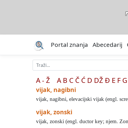
Portal znanja
Abecedarij
A - Ž
A
B
C
Č
Ć
D
DŽ
Đ
E
F
G
vijak, nagibni
vijak, nagibni, elevacijski vijak (engl. sc
vijak, zonski
vijak, zonski (engl. ductor key; njem. Zo