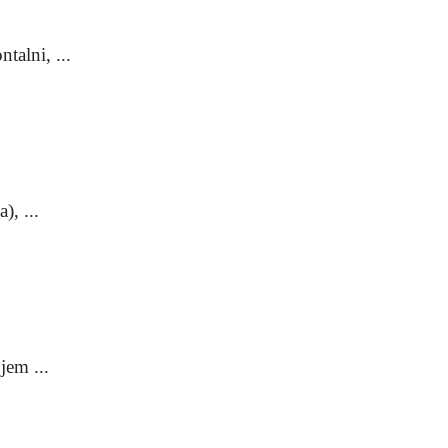
talni, ...
), ...
jem ...