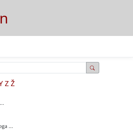
on
Y
Z
Ž
..
ga ...