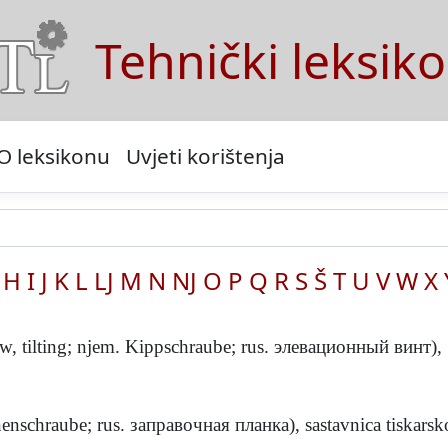
Tehnički leksik
O leksikonu
Uvjeti korištenja
H
I
J
K
L
LJ
M
N
NJ
O
P
Q
R
S
Š
T
U
V
W
X
rew, tilting; njem. Kippschraube; rus. элевационный винт), .
nenschraube; rus. заправочная планка), sastavnica tiskarsko