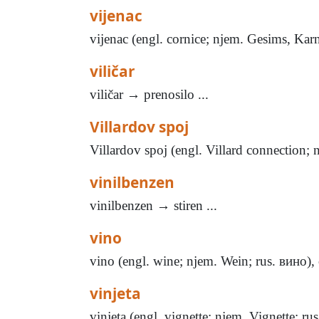
vijenac
vijenac (engl. cornice; njem. Gesims, Karni
viličar
viličar → prenosilo ...
Villardov spoj
Villardov spoj (engl. Villard connection;
vinilbenzen
vinilbenzen → stiren ...
vino
vino (engl. wine; njem. Wein; rus. вино)
vinjeta
vinjeta (engl. vignette; njem. Vignette; rus