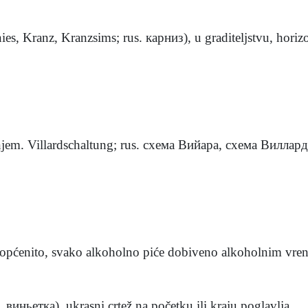
es, Kranz, Kranzsims; rus. карниз), u graditeljstvu, horizon
 njem. Villardschaltung; rus. схема Вийара, схема Вилларда
, općenito, svako alkoholno piće dobiveno alkoholnim vren
. виньетка), ukrasni crtež na početku ili kraju poglavlja ...