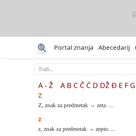
Portal znanja
Abecedarij
A - Ž
A
B
C
Č
Ć
D
DŽ
Đ
E
F
G
Z
Z, znak za predmetak → zeta. ...
z
z, znak za predmetak → zepto. ...