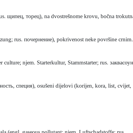
 rus. щипец, торец), na dvostrešnome krovu, bočna trokutna
zung; rus. почернение), pokrivenost neke površine crnim. 
ter culture; njem. Starterkultur, Stammstarter; rus. заквасоун
сть, специя), osušeni dijelovi (korijen, kora, list, cvijet, .
la (engl. gaseous pollutant; njem. Luftschadstoffe; rus. ...