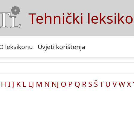
Tehnički leksik
O leksikonu
Uvjeti korištenja
H
I
J
K
L
LJ
M
N
NJ
O
P
Q
R
S
Š
T
U
V
W
X