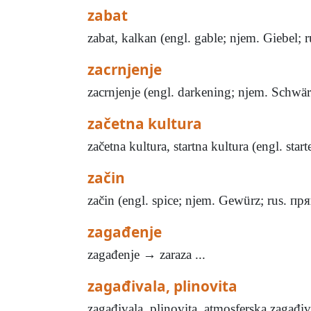
zabat
zabat, kalkan (engl. gable; njem. Giebel;
zacrnjenje
zacrnjenje (engl. darkening; njem. Schwär
začetna kultura
začetna kultura, startna kultura (engl. star
začin
začin (engl. spice; njem. Gewürz; rus. пряно
zagađenje
zagađenje → zaraza ...
zagađivala, plinovita
zagađivala, plinovita, atmosferska zagađiva