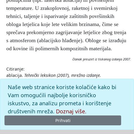
postupcima (npr. laserska ablacija) ili povišenjem
temperature. U zrakoplovnoj, raketnoj i svemirskoj
tehnici, taljenje i isparivanje zaštitnih površinskih
obloga letjelica koje lete velikim brzinama, čime se
sprečava prekomjerno zagrijavanje letjelice zbog trenja
s atmosferom (ablacijsko hlađenje). Obloge se izrađuju
od kovine ili polimernih kompozitnih materijala.
članak preuzet iz tiskanog izdanja 2007.
Citiranje:
ablacija.
Tehnički leksikon (2007), mrežno izdanje.
Leksikografski zavod Miroslav Krleža, 2026. Pristupljeno
Naše web stranice koriste kolačiće kako bi
8.8.2026. <https://tehnicki.lzmk.hr/clanak/ablacija>.
Vam omogućili najbolje korisničko
iskustvo, za analizu prometa i korištenje
društvenih mreža.
Doznaj više.
Prihvati
© 2026
Leksikografski zavod
Miroslav Krleža