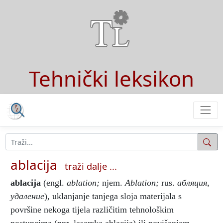
Tehnički leksikon
ablacija
traži dalje ...
ablacija
(engl.
ablation;
njem.
Ablation;
rus.
абляция,
удаление
), uklanjanje tanjega sloja materijala s
površine nekoga tijela različitim tehnološkim