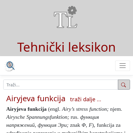
Tehnički leksikon
Airyjeva funkcija
traži dalje ...
Airyjeva funkcija
(engl.
Airy’s stress function;
njem.
Airysche Spannungsfunktion;
rus.
функция
напряжений, функция Эри;
znak
Φ
,
F
), funkcija za