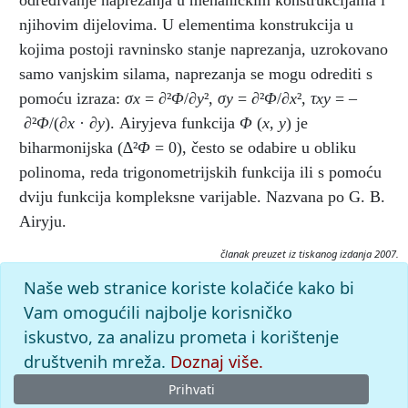
određivanje naprezanja u mehaničkim konstrukcijama i
njihovim dijelovima. U elementima konstrukcija u
kojima postoji ravninsko stanje naprezanja, uzrokovano
samo vanjskim silama, naprezanja se mogu odrediti s
pomoću izraza:
σx
= ∂²
Φ
/∂
y
²,
σy
= ∂²
Φ
/∂
x
²,
τxy
= –
∂²
Φ
/(∂
x
· ∂
y
). Airyjeva funkcija
Φ
(
x
,
y
) je
biharmonijska (∆²
Φ
= 0), često se odabire u obliku
polinoma, reda trigonometrijskih funkcija ili s pomoću
dviju funkcija kompleksne varijable. Nazvana po G. B.
Airyju.
članak preuzet iz tiskanog izdanja 2007.
Citiranje:
Naše web stranice koriste kolačiće kako bi
Airyjeva funkcija.
Tehnički leksikon (2007), mrežno izdanje.
Vam omogućili najbolje korisničko
Leksikografski zavod Miroslav Krleža, 2026. Pristupljeno
iskustvo, za analizu prometa i korištenje
7.8.2026. <https://tehnicki.lzmk.hr/clanak/airyjeva-funkcija>.
društvenih mreža.
Doznaj više.
Prihvati
© 2026
Leksikografski zavod
Miroslav Krleža