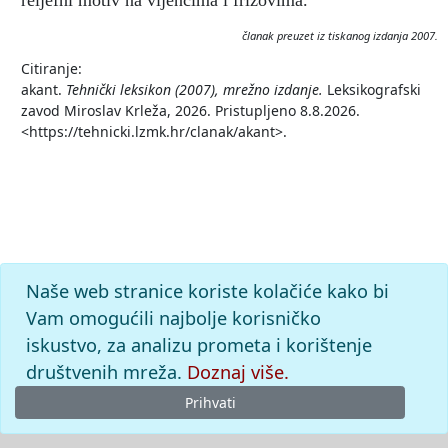
reljefni motiv na vijencima i frizovima.
članak preuzet iz tiskanog izdanja 2007.
Citiranje:
akant.
Tehnički leksikon (2007), mrežno izdanje.
Leksikografski
zavod Miroslav Krleža, 2026. Pristupljeno 8.8.2026.
<https://tehnicki.lzmk.hr/clanak/akant>.
Naše web stranice koriste kolačiće kako bi
Vam omogućili najbolje korisničko
iskustvo, za analizu prometa i korištenje
društvenih mreža.
Doznaj više.
Prihvati
© 2026
Leksikografski zavod
Miroslav Krleža