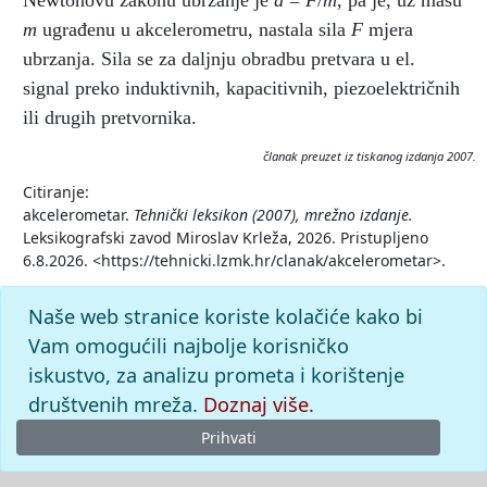
Newtonovu zakonu ubrzanje je
a
=
F
/
m
, pa je, uz masu
m
ugrađenu u akcelerometru, nastala sila
F
mjera
ubrzanja. Sila se za daljnju obradbu pretvara u el.
signal preko induktivnih, kapacitivnih, piezoelektričnih
ili drugih pretvornika.
članak preuzet iz tiskanog izdanja 2007.
Citiranje:
akcelerometar.
Tehnički leksikon (2007), mrežno izdanje.
Leksikografski zavod Miroslav Krleža, 2026. Pristupljeno
6.8.2026. <https://tehnicki.lzmk.hr/clanak/akcelerometar>.
Naše web stranice koriste kolačiće kako bi
Vam omogućili najbolje korisničko
iskustvo, za analizu prometa i korištenje
društvenih mreža.
Doznaj više.
Prihvati
© 2026
Leksikografski zavod
Miroslav Krleža