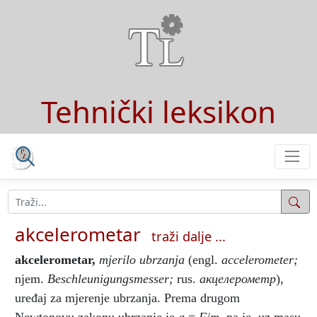
Tehnički leksikon
akcelerometar
traži dalje ...
akcelerometar
,
mjerilo ubrzanja
(engl.
accelerometer;
njem.
Beschleunigungsmesser;
rus.
акцелерометр
),
uređaj za mjerenje ubrzanja. Prema drugom