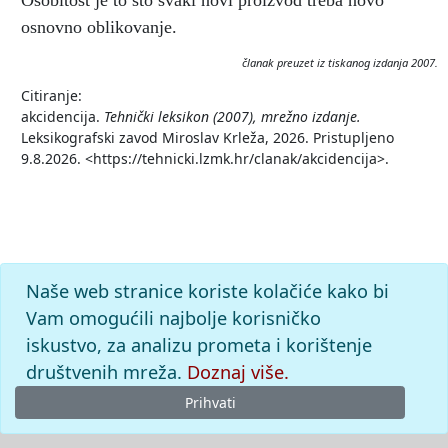
Osobitost je to što svaki novi proizvod treba novo
osnovno oblikovanje.
članak preuzet iz tiskanog izdanja 2007.
Citiranje:
akcidencija.
Tehnički leksikon (2007), mrežno izdanje.
Leksikografski zavod Miroslav Krleža, 2026. Pristupljeno
9.8.2026. <https://tehnicki.lzmk.hr/clanak/akcidencija>.
Naše web stranice koriste kolačiće kako bi
Vam omogućili najbolje korisničko
iskustvo, za analizu prometa i korištenje
društvenih mreža.
Doznaj više.
Prihvati
© 2026
Leksikografski zavod
Miroslav Krleža