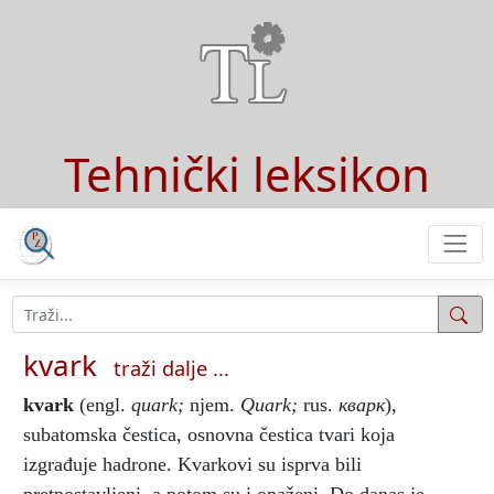
Tehnički leksikon
kvark
traži dalje ...
kvark
(engl.
quark;
njem.
Quark;
rus.
кварк
),
subatomska čestica, osnovna čestica tvari koja
izgrađuje hadrone. Kvarkovi su isprva bili