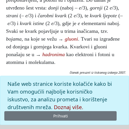
pretpostavljeni, a potom su i opaženi. Do danas je
utvrđeno šest vrsta:
donji
(naboj –
e
/3),
gornji
(2
e
/3),
strani
(–
e
/3) i
čarobni kvark
(2
e
/3), te
kvark ljepote
(–
e
/3) i
kvark istine
(2
e
/3), gdje je
e
elementarni naboj.
Svaki se kvark pojavljuje u trima inačicama, tzv.
bojama,
na koje se vežu →
gluoni
. Tvari su izgrađene
od donjega i gornjega kvarka. Kvarkovi i gluoni
ponašaju se u →
hadronima
kao elektroni i fotoni u
atomima i molekulama.
članak preuzet iz tiskanog izdanja 2007.
Citiranje:
Naše web stranice koriste kolačiće kako bi
kvark.
Tehnički leksikon (2007), mrežno izdanje.
Leksikografski
Vam omogućili najbolje korisničko
zavod Miroslav Krleža, 2026. Pristupljeno 8.8.2026.
iskustvo, za analizu prometa i korištenje
<https://tehnicki.lzmk.hr/clanak/kvark>.
društvenih mreža.
Doznaj više.
Prihvati
© 2026
Leksikografski zavod
Miroslav Krleža