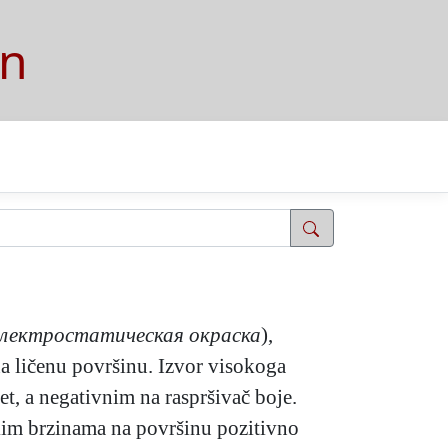
on
электростатическая окраска
),
 na ličenu površinu. Izvor visokoga
t, a negativnim na raspršivač boje.
ikim brzinama na površinu pozitivno