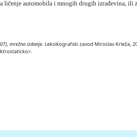
a ličenje automobila i mnogih drugih izrađevina, ili 
007), mrežno izdanje.
Leksikografski zavod Miroslav Krleža, 20
ektrostaticko>.