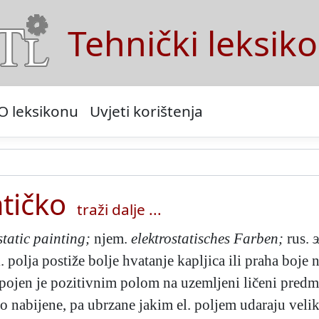
Tehnički leksik
O leksikonu
Uvjeti korištenja
atičko
traži dalje ...
static painting;
njem.
elektrostatisches Farben;
rus.
. polja postiže bolje hvatanje kapljica ili praha boje
ojen je pozitivnim polom na uzemljeni ličeni predme
vno nabijene, pa ubrzane jakim el. poljem udaraju vel