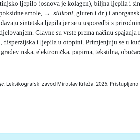
tinjsko ljepilo (osnova je kolagen), biljna ljepila i s
poksidne smole,
→ silikoni,
gluten i dr.) i anorgans
adavaju sintetska ljepila jer se u usporedbi s prirod
djelovanjem. Glavne su vrste prema načinu spajanja r
, disperzijska i ljepila u otopini. Primjenjuju se u 
rađevinska, elektronička, papirna, tekstilna, obućar
je.
Leksikografski zavod Miroslav Krleža, 2026. Pristupljeno 