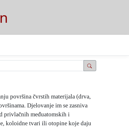
on
anju površina čvrstih materijala (drva,
površinama. Djelovanje im se zasniva
 od privlačnih međuatomskih i
 koloidne tvari ili otopine koje daju