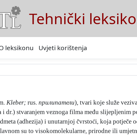
Tehnički leksik
O leksikonu
Uvjeti korištenja
m.
Kleber;
rus.
прилипатели
), tvari koje služe veziv
a i dr.) stvaranjem veznoga filma među slijepljenim 
dmeta (adhezija) i unutarnjoj čvrstoći, koja potječe
avnom su to visokomolekularne, prirodne ili umjetne,