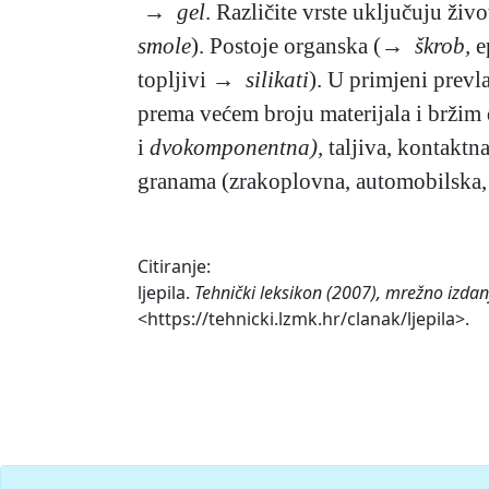
→ gel
. Različite vrste uključuju živo
smole
). Postoje organska (→
škrob,
e
topljivi
→ silikati
). U primjeni prevl
prema većem broju materijala i bržim 
i
dvokomponentna),
taljiva, kontaktna
granama (zrakoplovna, automobilska, g
Citiranje:
ljepila.
Tehnički leksikon (2007), mrežno izdan
<https://tehnicki.lzmk.hr/clanak/ljepila>.