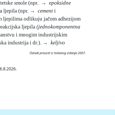
intetske smole (npr.
→ epoksidne
ka ljepila (npr. →
cement
i
nim ljepilima odlikuju jačom adhezijom
eakcijska ljepila
(jednokomponentna
kućanstvu i mnogim industrijskim
ska industrija i dr.). →
keljivo
članak preuzet iz tiskanog izdanja 2007.
6.8.2026.