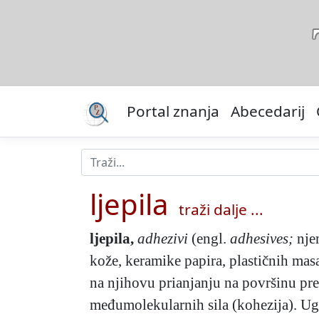
Portal znanja
Abecedarij
ljepila
traži dalje ...
ljepila
,
adhezivi
(engl.
adhesives;
nje
kože, keramike papira, plastičnih mas
na njihovu prianjanju na površinu pre
međumolekularnih sila (kohezija). Ugl