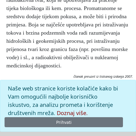
radioaktivna tvar, koja se upotrebljava za praćenje
tijeka biološkoga ili kem. procesa. Promatranome se
sredstvu dodaje tijekom pokusa, a može biti i prirodna
primjesa. Boja se najčešće upotrebljava pri istraživanju
tokova i brzina podzemnih voda radi razumijevanja
hidroloških i geokemijskih procesa, pri istraživanju
prijenosa tvari kroz granicu faza (npr. površinu morske
vode) i sl., a radioaktivni obilježivači u nuklearnoj
medicinskoj dijagnostici.
članak preuzet iz tiskanog izdanja 2007.
Citiranje:
Naše web stranice koriste kolačiće kako bi
obilježivač.
Tehnički leksikon (2007), mrežno izdanje.
Vam omogućili najbolje korisničko
Leksikografski zavod Miroslav Krleža, 2026. Pristupljeno
iskustvo, za analizu prometa i korištenje
6.8.2026. <https://tehnicki.lzmk.hr/clanak/obiljezivac>.
društvenih mreža.
Doznaj više.
Prihvati
© 2026
Leksikografski zavod
Miroslav Krleža