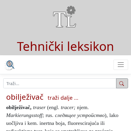
Tehnički leksikon
obilježivač
traži dalje ...
obilježivač
,
traser
(engl.
tracer;
njem.
Markierungsstoff;
rus.
следящее устройство
), lako
uočljiva i kem. inertna boja, fluorescirajuća ili