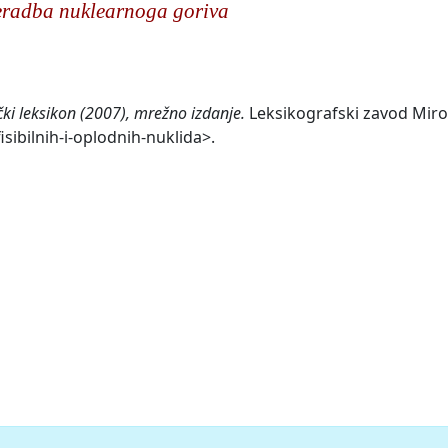
eradba nuklearnoga goriva
čki leksikon (2007), mrežno izdanje.
Leksikografski zavod Miros
sibilnih-i-oplodnih-nuklida>.