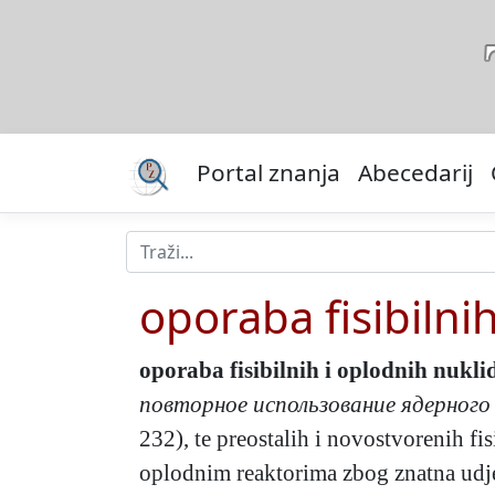
Portal znanja
Abecedarij
oporaba fisibilni
oporaba fisibilnih i oplodnih nukli
повторное использование ядерного
232), te preostalih i novostvorenih f
oplodnim reaktorima zbog znatna udjel