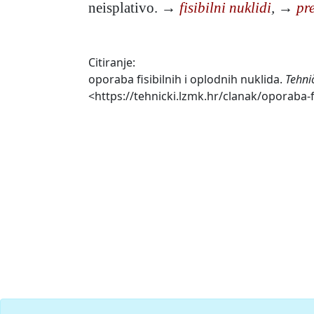
neisplativo. →
fisibilni nuklidi
,
→
pr
Citiranje:
oporaba fisibilnih i oplodnih nuklida.
Tehni
<https://tehnicki.lzmk.hr/clanak/oporaba-fi