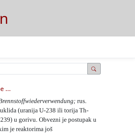
on
e ...
Brennstoffwiederverwendung;
rus.
klida (uranija U-238 ili torija Th-
u-239) u gorivu. Obvezni je postupak u
kim je reaktorima još