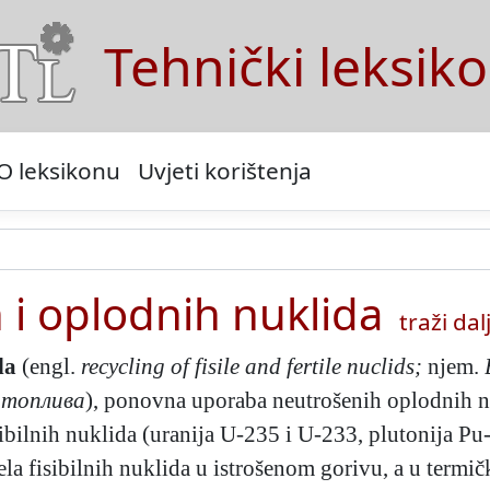
Tehnički leksik
O leksikonu
Uvjeti korištenja
h i oplodnih nuklida
traži dalj
da
(engl.
recycling of fisile and fertile nuclids;
njem.
 топлива
), ponovna uporaba neutrošenih oplodnih nu
isibilnih nuklida (uranija U-235 i U-233, plutonija P
a fisibilnih nuklida u istrošenom gorivu, a u termič