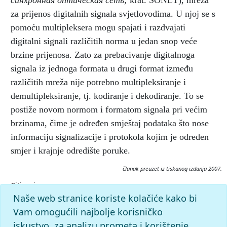
синхронная оптическая сеть;
krat. SONET), mreža
za prijenos digitalnih signala svjetlovodima. U njoj se s
pomoću multipleksera mogu spajati i razdvajati
digitalni signali različitih norma u jedan snop veće
brzine prijenosa. Zato za prebacivanje digitalnoga
signala iz jednoga formata u drugi format između
različitih mreža nije potrebno multipleksiranje i
demultipleksiranje, tj. kodiranje i dekodiranje. To se
postiže novom normom i formatom signala pri većim
brzinama, čime je određen smještaj podataka što nose
informaciju signalizacije i protokola kojim je određen
smjer i krajnje odredište poruke.
članak preuzet iz tiskanog izdanja 2007.
Citiranje:
optička mreža, sinkrona.
Tehnički leksikon (2007), mrežno
Naše web stranice koriste kolačiće kako bi
izdanje.
Leksikografski zavod Miroslav Krleža, 2026.
Vam omogućili najbolje korisničko
Pristupljeno 10.8.2026.
iskustvo, za analizu prometa i korištenje