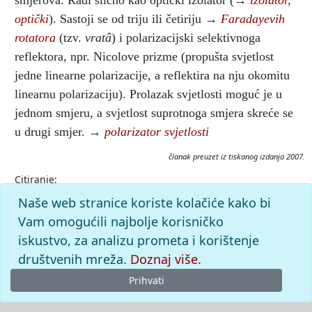
smjerova. Radi slično kao optički izolator (→
izolator,
optički
). Sastoji se od triju ili četiriju →
Faradayevih
rotatora
(tzv.
vratâ
) i polarizacijski selektivnoga
reflektora, npr. Nicolove prizme (propušta svjetlost
jedne linearne polarizacije, a reflektira na nju okomitu
linearnu polarizaciju). Prolazak svjetlosti moguć je u
jednom smjeru, a svjetlost suprotnoga smjera skreće se
u drugi smjer. →
polarizator svjetlosti
članak preuzet iz tiskanog izdanja 2007.
Citiranje:
optički cirkulator.
Tehnički leksikon (2007), mrežno izdanje.
Naše web stranice koriste kolačiće kako bi
Leksikografski zavod Miroslav Krleža, 2026. Pristupljeno
Vam omogućili najbolje korisničko
7.8.2026. <https://tehnicki.lzmk.hr/clanak/opticki-cirkulator>.
iskustvo, za analizu prometa i korištenje
društvenih mreža.
Doznaj više.
Prihvati
© 2026
Leksikografski zavod
Miroslav Krleža