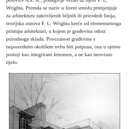
polovice XX. st., ponajprije vezan uz djelo F. L.
Wrighta. Premda se naziv u širem smislu primjenjuje
za arhitekturu zakrivljenih biljnih ili prirodnih linija,
teorijska osnova F. L. Wrighta kreće od elementarnoga
pristupa arhitekturi, u kojem je građevina odraz
prirodnoga sklada. Povezanost građevine s
neposrednim okolišem treba biti potpuna, ona u njemu
postoji kao integrirani fenomen, a ne kao neovisno
tijelo.