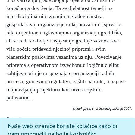
u ostvarivanju građevnoga projekta od zamisli do
konačnoga dovršenja. Ta se djelatnost temelji na
interdisciplinarnim znanjima građevinarstva,
gospodarstva, organizacije rada, prava i dr. Isprva je
bila orijentirana uglavnom na organizaciju gradilišta,
ali se radi što bolje i uspješnije gradnje važnost sve
više počela pridavati njezinoj pripremi i svim
planerskim poslovima vezanima uz nju. Povezivanje
priprema s operativnom izvedbom u logičnu cjelinu
zahtijeva primjenu spoznaja o organizaciji radnih
procesa, građevnoj regulativi, zaštiti na radu, a napose
o upravljanju projektima kao investicijskim
pothvatima.
članak preuzet iz tiskanog izdanja 2007.
Citiranje:
organizacija gradnje.
Tehnički leksikon (2007), mrežno izdanje.
Naše web stranice koriste kolačiće kako bi
Leksikografski zavod Miroslav Krleža, 2026. Pristupljeno
Vam omogućili najbolje korisničko