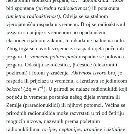
nestabilnih atomskih jezgara, tzv.
radionuklida
. Može
biti spontana
(prirodna radioaktivnost)
ili potaknuta
(umjetna radioaktivnost).
Odvija se sa stalnom
vjerojatnošću raspada u vremenu. Broj se radioaktivnih
jezgara smanjuje s vremenom po opadajućem
eksponencijalnom zakonu, te nikada ne padne na nulu.
Zbog toga se navodi vrijeme za raspad dijela početnih
jezgara. U
vremenu poluraspada
raspadne se polovica
jezgara. Odašilju se α-čestice, β-čestice (elektroni i
pozitroni) i fotoni γ-zračenja.
Aktivnost izvora
broj je
raspada ili prijelaza u vremenu, a izražava se jedinicom
–
1
bekerel
(Bq = s
). U prirodi se nalaze radionuklidi koji
potječu iz vremena postanka našeg dijela svemira ili
Zemlje (praradionuklidi) ili njihovi potomci. Većina se
prirodnih radionuklida može razvrstati u tri od četiriju
mogućih nizova, nazvanih prema početnim
radionuklidima:
torijev, neptunijev, uranijev
i
aktinijev