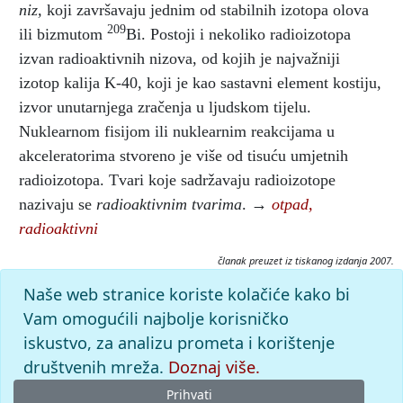
niz,
koji završavaju jednim od stabilnih izotopa olova
209
ili bizmutom
Bi. Postoji i nekoliko radioizotopa
izvan radioaktivnih nizova, od kojih je najvažniji
izotop kalija K-40, koji je kao sastavni element kostiju,
izvor unutarnjega zračenja u ljudskom tijelu.
Nuklearnom fisijom ili nuklearnim reakcijama u
akceleratorima stvoreno je više od tisuću umjetnih
radioizotopa. Tvari koje sadržavaju radioizotope
nazivaju se
radioaktivnim tvarima
. →
otpad,
radioaktivni
članak preuzet iz tiskanog izdanja 2007.
Citiranje:
Naše web stranice koriste kolačiće kako bi
radioaktivnost.
Tehnički leksikon (2007), mrežno izdanje.
Vam omogućili najbolje korisničko
Leksikografski zavod Miroslav Krleža, 2026. Pristupljeno
iskustvo, za analizu prometa i korištenje
10.8.2026. <https://tehnicki.lzmk.hr/clanak/radioaktivnost>.
društvenih mreža.
Doznaj više.
Prihvati