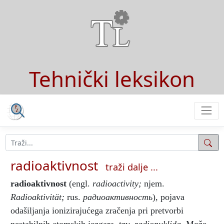
Tehnički leksikon
radioaktivnost
traži dalje ...
radioaktivnost
(engl.
radioactivity;
njem.
Radioaktivität;
rus.
радиоактивноcть
), pojava
odašiljanja ionizirajućega zračenja pri pretvorbi