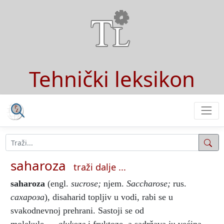
Tehnički leksikon
saharoza
traži dalje ...
saharoza
(engl.
sucrose;
njem.
Saccharose;
rus.
сахароза
), disaharid topljiv u vodi, rabi se u
svakodnevnoj prehrani. Sastoji se od