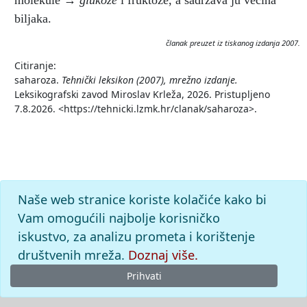
molekule →
glukoze
i fruktoze, a sadržava ju većina
biljaka.
članak preuzet iz tiskanog izdanja 2007.
Citiranje:
saharoza.
Tehnički leksikon (2007), mrežno izdanje.
Leksikografski zavod Miroslav Krleža, 2026. Pristupljeno
7.8.2026. <https://tehnicki.lzmk.hr/clanak/saharoza>.
Naše web stranice koriste kolačiće kako bi
Vam omogućili najbolje korisničko
iskustvo, za analizu prometa i korištenje
društvenih mreža.
Doznaj više.
Prihvati
© 2026
Leksikografski zavod
Miroslav Krleža