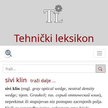
Tehnički leksikon
sivi klin
traži dalje ...
sivi klin
(engl.
gray optical wedge, neutral density
wedge;
njem.
Graukeil;
rus.
серый оптический клин
),
neprekinut ili stupnjevan niz postupno zacrnjenih polja.