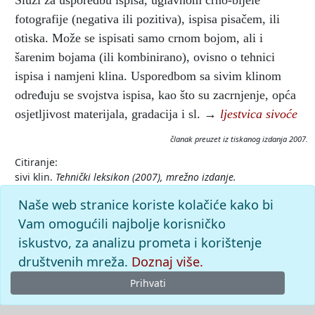
Služi za usporedbu ispisa, uglavnom crno-bijele
fotografije (negativa ili pozitiva), ispisa pisačem, ili
otiska. Može se ispisati samo crnom bojom, ali i
šarenim bojama (ili kombinirano), ovisno o tehnici
ispisa i namjeni klina. Usporedbom sa sivim klinom
određuju se svojstva ispisa, kao što su zacrnjenje, opća
osjetljivost materijala, gradacija i sl. →
ljestvica sivoće
članak preuzet iz tiskanog izdanja 2007.
Citiranje:
sivi klin.
Tehnički leksikon (2007), mrežno izdanje.
Leksikografski zavod Miroslav Krleža, 2026. Pristupljeno
Naše web stranice koriste kolačiće kako bi
9.8.2026. <https://tehnicki.lzmk.hr/clanak/sivi-klin>.
Vam omogućili najbolje korisničko
iskustvo, za analizu prometa i korištenje
društvenih mreža.
Doznaj više.
Prihvati
© 2026
Leksikografski zavod
Miroslav Krleža