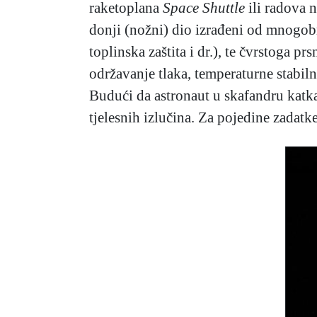
raketoplana
Space Shuttle
ili radova 
donji (nožni) dio izrađeni od mnogobr
toplinska zaštita i dr.), te čvrstoga p
održavanje tlaka, temperaturne stabi
Budući da astronaut u skafandru katka
tjelesnih izlučina. Za pojedine zada