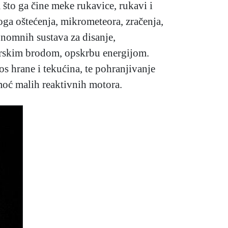
a što ga čine meke rukavice, rukavi i
oga oštećenja, mikrometeora, zračenja,
tonomnih sustava za disanje,
mirskim brodom, opskrbu energijom.
s hrane i tekućina, te pohranjivanje
moć malih reaktivnih motora.