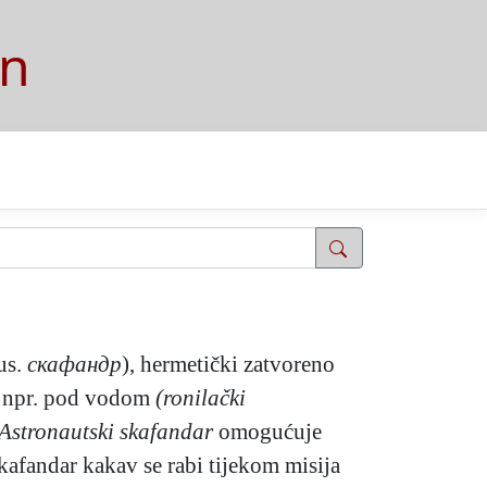
on
us.
скафандр
), hermetički zatvoreno
u, npr. pod vodom
(ronilački
Astronautski skafandar
omogućuje
skafandar kakav se rabi tijekom misija