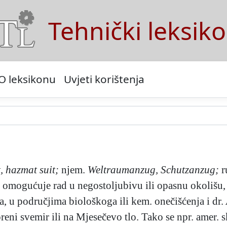
Tehnički leksik
O leksikonu
Uvjeti korištenja
, hazmat suit;
njem.
Weltraumanzug, Schutzanzug;
r
ku omogućuje rad u negostoljubivu ili opasnu okoliš
a, u područjima biološkoga ili kem. onečišćenja i dr.
voreni svemir ili na Mjesečevo tlo. Tako se npr. amer. 