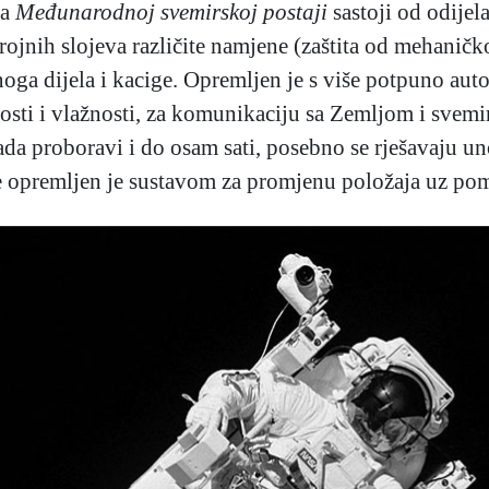
na
Međunarodnoj svemirskoj postaji
sastoji od odijel
ojnih slojeva različite namjene (zaštita od mehaničk
rsnoga dijela i kacige. Opremljen je s više potpuno au
lnosti i vlažnosti, za komunikaciju sa Zemljom i sve
da proboravi i do osam sati, posebno se rješavaju uno
tke opremljen je sustavom za promjenu položaja uz po