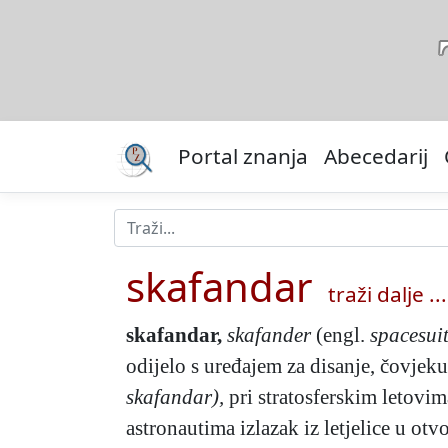
Portal znanja
Abecedarij
skafandar
traži dalje ...
skafandar
,
skafander
(engl.
spacesuit
odijelo s uređajem za disanje, čovje
skafandar),
pri stratosferskim letovim
astronautima izlazak iz letjelice u ot