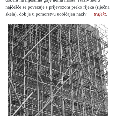
dobara na mjestima gdje nema mosta. Naziv
skela
najčešće se povezuje s prijevozom preko rijeka (riječna
skela), dok je u pomorstvu uobičajen naziv →
trajekt
.