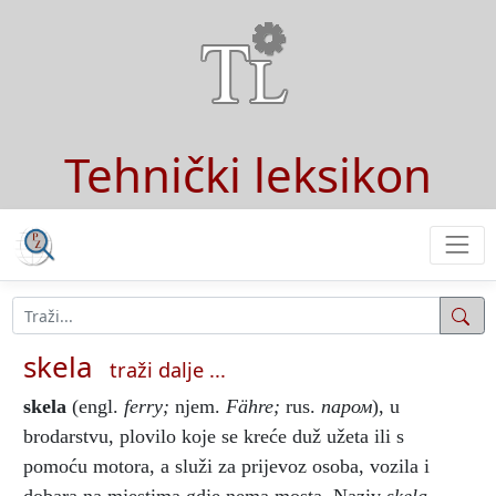
Tehnički leksikon
skela
traži dalje ...
skela
(engl.
ferry;
njem.
Fähre;
rus.
паром
), u
brodarstvu, plovilo koje se kreće duž užeta ili s
pomoću motora, a služi za prijevoz osoba, vozila i