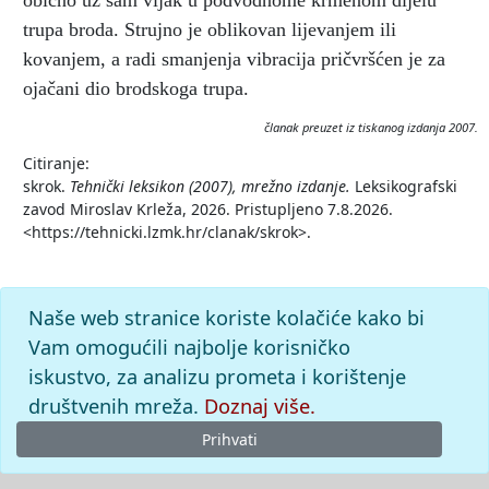
obično uz sam vijak u podvodnome krmenom dijelu
trupa broda. Strujno je oblikovan lijevanjem ili
kovanjem, a radi smanjenja vibracija pričvršćen je za
ojačani dio brodskoga trupa.
članak preuzet iz tiskanog izdanja 2007.
Citiranje:
skrok.
Tehnički leksikon (2007), mrežno izdanje.
Leksikografski
zavod Miroslav Krleža, 2026. Pristupljeno 7.8.2026.
<https://tehnicki.lzmk.hr/clanak/skrok>.
Naše web stranice koriste kolačiće kako bi
Vam omogućili najbolje korisničko
iskustvo, za analizu prometa i korištenje
društvenih mreža.
Doznaj više.
Prihvati
© 2026
Leksikografski zavod
Miroslav Krleža