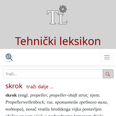
Tehnički leksikon
skrok
traži dalje ...
skrok
(engl.
propeller, propeller-shaft strut;
njem.
Propellerwellenbock;
rus.
кронштейн гребного вала,
подпора
), nosač vratila brodskoga vijka postavljen