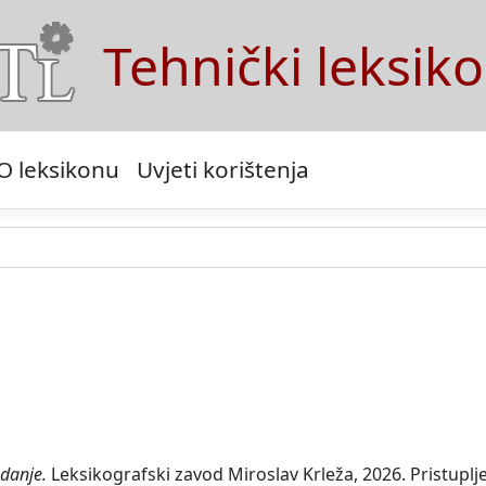
Tehnički leksik
O leksikonu
Uvjeti korištenja
zdanje.
Leksikografski zavod Miroslav Krleža, 2026. Pristuplj