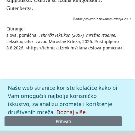
knjigotisku. Osnova su izuma knjigotiska J.
Gutenberga.
članak preuzet iz tiskanog izdanja 2007.
Citiranje:
slova, pomična.
Tehnički leksikon (2007), mrežno izdanje.
Leksikografski zavod Miroslav Krleža, 2026. Pristupljeno
8.8.2026. <https://tehnicki.lzmk.hr/clanak/slova-pomicna>.
Naše web stranice koriste kolačiće kako bi
Vam omogućili najbolje korisničko
iskustvo, za analizu prometa i korištenje
društvenih mreža.
Doznaj više.
Prihvati
© 2026
Leksikografski zavod
Miroslav Krleža