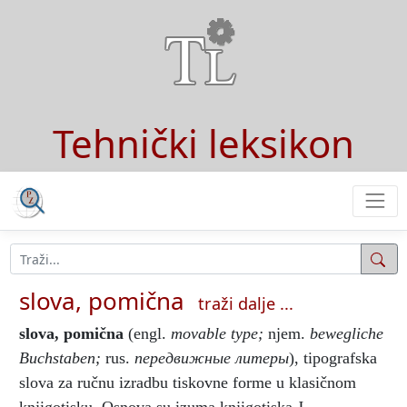
Tehnički leksikon
slova, pomična
traži dalje ...
slova, pomična
(engl.
movable type;
njem.
bewegliche
Buchstaben;
rus.
передвижные литеры
), tipografska
slova za ručnu izradbu tiskovne forme u klasičnom