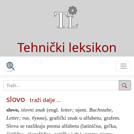
Tehnički leksikon
slovo
traži dalje ...
slovo
,
slovni znak
(engl.
letter;
njem.
Buchstabe,
Letter;
rus.
буква
), grafički znak u alfabetu, grafem.
Slova se razlikuju prema alfabetu (latinična, grčka,