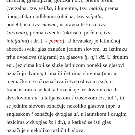
ćirilična, glagoljična, gotička i dr.), prema pismu
(verzalna, tzv.
velika,
i kurentna, tzv.
mala
), prema
tipografskim odlikama (obična, tzv.
svijetla,
podebljana, tzv.
masna,
uspravna te kosa, tzv.
kurzivna
), prema izvedbi (ukrasna, početna, tzv.
inicijalna
) i dr. (→
pismo
). U hrvatskoj je latiničnoj
abecedi svaki glas označen jednim slovom, uz iznimku
triju dvoslova (digrami) za glasove
lj, nj
i
dž
. U drugim
eur. jezicima koji se služe latinicom poneki se glasovi
označuju dvama, trima ili četirima slovima (npr. u
njemačkom se
č
označava četveroslovom
tsch,
u
francuskom
o
se katkad označuje troslovom
eau
ili
dvoslovom
au,
u talijanskom
š
troslovom
sci,
itd.), ili
se jednim slovom označuje nekoliko glasova (npr. u
engleskom
i
označuje dvoglas
ai,
u latinskom i drugim
jezicima
x
dvoglas
ks
i dr.), a katkad se isti glas
označuje s nekoliko različitih slova.