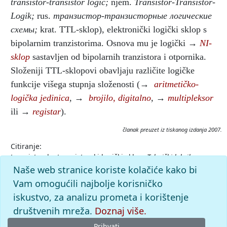
transistor-transistor logic;
njem.
Transistor-Transistor-
Logik;
rus.
транзистор-транзисторные логические
схемы;
krat. TTL-sklop), elektronički logički sklop s
bipolarnim tranzistorima. Osnova mu je logički →
NI-
sklop
sastavljen od bipolarnih tranzistora i otpornika.
Složeniji TTL-sklopovi obavljaju različite logičke
funkcije višega stupnja složenosti (→
aritmetičko-
logička jedinica
,
→
brojilo, digitalno
,
→
multipleksor
ili →
registar
).
članak preuzet iz tiskanog izdanja 2007.
Citiranje:
tranzistorsko-tranzistorski logički sklop.
Tehnički leksikon
(2007), mrežno izdanje.
Leksikografski zavod Miroslav Krleža,
Naše web stranice koriste kolačiće kako bi
2026. Pristupljeno 7.8.2026.
Vam omogućili najbolje korisničko
<https://tehnicki.lzmk.hr/clanak/tranzistorsko-tranzistorski-
iskustvo, za analizu prometa i korištenje
logicki-sklop>.
društvenih mreža.
Doznaj više.
Prihvati