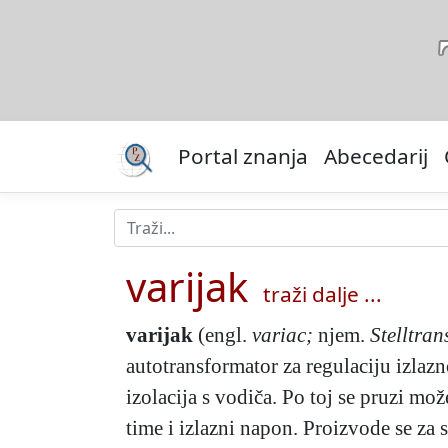
Portal znanja
Abecedarij
varijak
traži dalje ...
varijak
(engl.
variac;
njem.
Stelltra
autotransformator za regulaciju izlaz
izolacija s vodiča. Po toj se pruzi može
time i izlazni napon. Proizvode se za