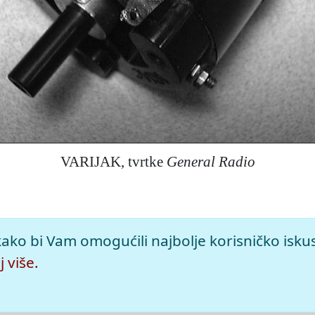
VARIJAK, tvrtke
General Radio
nje.
Leksikografski zavod Miroslav Krleža, 2026. Pristupljeno
kako bi Vam omogućili najbolje korisničko isku
 više.
leža