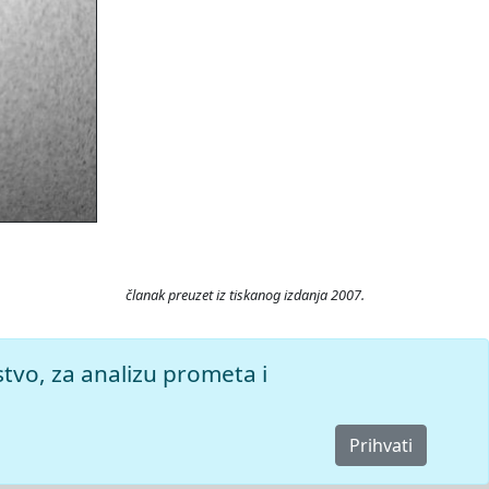
članak preuzet iz tiskanog izdanja 2007.
 7.8.2026.
stvo, za analizu prometa i
Prihvati