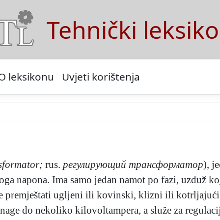
Tehnički leksik
O leksikonu
Uvjeti korištenja
nsformator;
rus.
регулирующий трансформатор
), j
noga napona. Ima samo jedan namot po fazi, uzduž koj
 premještati ugljeni ili kovinski, klizni ili kotrljajuć
 snage do nekoliko kilovoltampera, a služe za regula