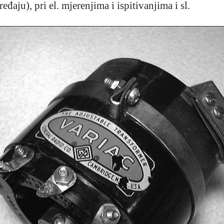
đaju), pri el. mjerenjima i ispitivanjima i sl.