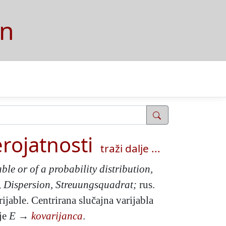
on
erojatnosti
traži dalje ...
le or of a probability distribution,
g, Dispersion, Streuungsquadrat;
rus.
rijable. Centrirana slučajna varijabla
 je
E
→
kovarijanca
.