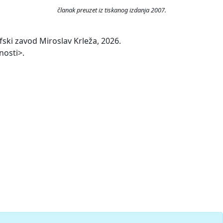
članak preuzet iz tiskanog izdanja 2007.
ski zavod Miroslav Krleža, 2026.
nosti>.