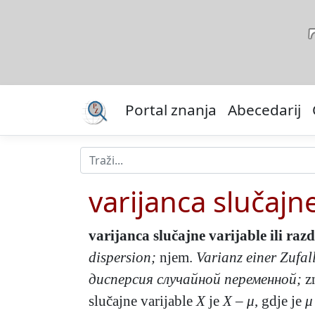
Portal znanja
Abecedarij
varijanca slučajne
varijanca slučajne varijable ili raz
dispersion;
njem.
Varianz einer Zufal
дисперсия случайной переменной;
z
slučajne varijable
X
je
X
–
μ
, gdje je
μ