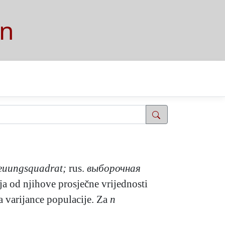
on
reuungsquadrat;
rus.
выборочная
nja od njihove prosječne vrijednosti
a varijance populacije. Za
n