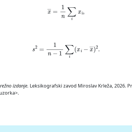
x
¯
=
1
n
∑
i
x
i
,
s
2
=
1
n
−
1
∑
i
(
x
i
−
x
¯
)
2
.
režno izdanje.
Leksikografski zavod Miroslav Krleža, 2026. Pr
-uzorka>.