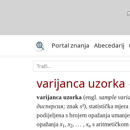
Portal znanja
Abecedarij
varijanca uzorka
varijanca uzorka
(engl.
sample vari
дисперсия;
znak
s
²), statistička mje
podijeljena s brojem opažanja umanjen
opažanja
x
,
x
, … ,
x
s aritmetičkom
1
2
n