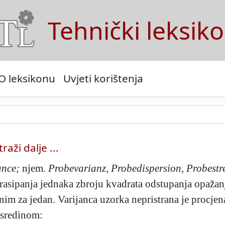
Tehnički leksik
O leksikonu
Uvjeti korištenja
traži dalje ...
ance;
njem.
Probevarianz, Probedispersion, Probest
ra rasipanja jednaka zbroju kvadrata odstupanja opaža
im za jedan. Varijanca uzorka nepristrana je procjen
 sredinom: