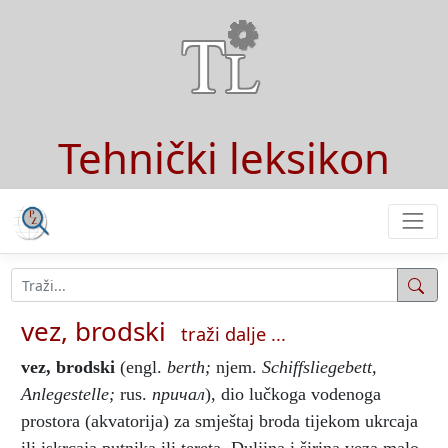
Tehnički leksikon
vez, brodski
traži dalje ...
vez, brodski
(engl.
berth;
njem.
Schiffsliegebett,
Anlegestelle;
rus.
причал
), dio lučkoga vodenoga
prostora (akvatorija) za smještaj broda tijekom ukrcaja