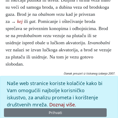
ili iskrcaja putnika ili tereta. Duljina i širina veza malo
su veći od samoga broda, a dubina veza od brodskoga
gaza. Brod je na
obalnom vezu
kad je privezan
za →
kej
ili
gat
. Pomicanje i oštećivanje broda
sprečava se priveznim konopima i odbojnicima. Brod
se na
predobalnom vezu
vezuje na plutaču ili se
usidruje ispred obale u lučkom akvatoriju.
Izvanobalni
vez
nalazi se izvan lučkoga akvatorija, a brod se vezuje
za plutaču ili usidruje. Na tom je vezu gotovo
slobodan.
članak preuzet iz tiskanog izdanja 2007.
Citiranje:
Naše web stranice koriste kolačiće kako bi
vez, brodski.
Tehnički leksikon (2007), mrežno izdanje.
Vam omogućili najbolje korisničko
Leksikografski zavod Miroslav Krleža, 2026. Pristupljeno
iskustvo, za analizu prometa i korištenje
8.8.2026. <https://tehnicki.lzmk.hr/clanak/vez-brodski>.
društvenih mreža.
Doznaj više.
Prihvati
© 2026
Leksikografski zavod
Miroslav Krleža