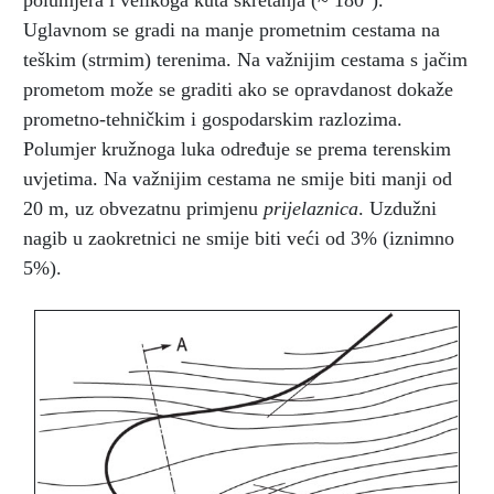
polumjera i velikoga kuta skretanja (~ 180
).
Uglavnom se gradi na manje prometnim cestama na
teškim (strmim) terenima. Na važnijim cestama s jačim
prometom može se graditi ako se opravdanost dokaže
prometno-tehničkim i gospodarskim razlozima.
Polumjer kružnoga luka određuje se prema terenskim
uvjetima. Na važnijim cestama ne smije biti manji od
20 m, uz obvezatnu primjenu
prijelaznica
. Uzdužni
nagib u zaokretnici ne smije biti veći od 3% (iznimno
5%).