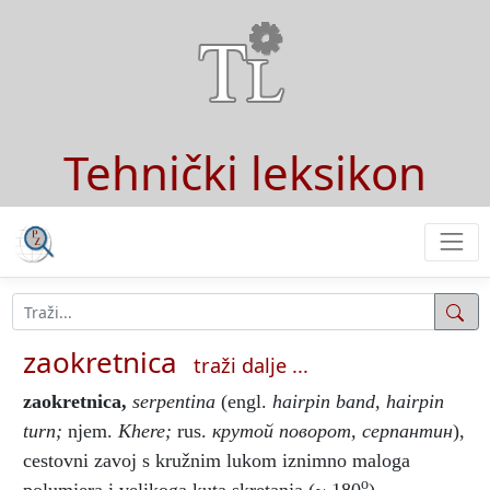
Tehnički leksikon
zaokretnica
traži dalje ...
zaokretnica
,
serpentina
(engl.
hairpin band, hairpin
turn;
njem.
Khere;
rus.
крутой поворот, серпантин
),
cestovni zavoj s kružnim lukom iznimno maloga
o