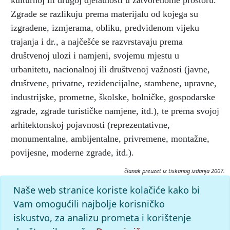
kulturnoj ili drugoj djelatnosti u zatvorenome prostoru.
Zgrade se razlikuju prema materijalu od kojega su
izgrađene, izmjerama, obliku, predviđenom vijeku
trajanja i dr., a najčešće se razvrstavaju prema
društvenoj ulozi i namjeni, svojemu mjestu u
urbanitetu, nacionalnoj ili društvenoj važnosti (javne,
društvene, privatne, rezidencijalne, stambene, upravne,
industrijske, prometne, školske, bolničke, gospodarske
zgrade, zgrade turističke namjene, itd.), te prema svojoj
arhitektonskoj pojavnosti (reprezentativne,
monumentalne, ambijentalne, privremene, montažne,
povijesne, moderne zgrade, itd.).
članak preuzet iz tiskanog izdanja 2007.
Citiranje:
Naše web stranice koriste kolačiće kako bi
zgrada.
Tehnički leksikon (2007), mrežno izdanje.
Vam omogućili najbolje korisničko
Leksikografski zavod Miroslav Krleža, 2026. Pristupljeno
iskustvo, za analizu prometa i korištenje
7.8.2026. <https://tehnicki.lzmk.hr/clanak/zgrada>.