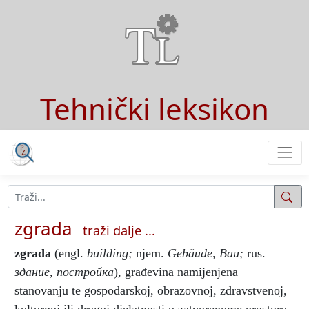
Tehnički leksikon
zgrada
traži dalje ...
zgrada
(engl.
building;
njem.
Gebäude, Bau;
rus.
здание, постройка
), građevina namijenjena
stanovanju te gospodarskoj, obrazovnoj, zdravstvenoj,