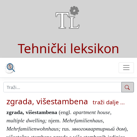
Tehnički leksikon
zgrada, višestambena
traži dalje ...
zgrada, višestambena
(engl.
apartment house,
multiple dwelling;
njem.
Mehrfamilienhaus,
Mehrfamilienwohnhaus;
rus.
многоквартирный дом
),