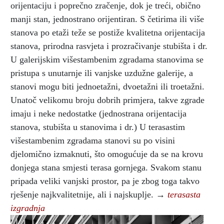
orijentaciju i poprečno zračenje, dok je treći, obično
manji stan, jednostrano orijentiran. S četirima ili više
stanova po etaži teže se postiže kvalitetna orijentacija
stanova, prirodna rasvjeta i prozračivanje stubišta i dr.
U galerijskim višestambenim zgradama stanovima se
pristupa s unutarnje ili vanjske uzdužne galerije, a
stanovi mogu biti jednoetažni, dvoetažni ili troetažni.
Unatoč velikomu broju dobrih primjera, takve zgrade
imaju i neke nedostatke (jednostrana orijentacija
stanova, stubišta u stanovima i dr.) U terasastim
višestambenim zgradama stanovi su po visini
djelomično izmaknuti, što omogućuje da se na krovu
donjega stana smjesti terasa gornjega. Svakom stanu
pripada veliki vanjski prostor, pa je zbog toga takvo
rješenje najkvalitetnije, ali i najskuplje. →
terasasta
izgradnja