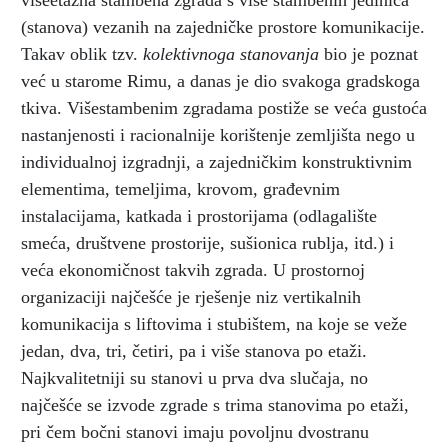
višeetažna stambena zgrada s više stambenih jedinica
(stanova) vezanih na zajedničke prostore komunikacije.
Takav oblik tzv.
kolektivnoga stanovanja
bio je poznat
već u starome Rimu, a danas je dio svakoga gradskoga
tkiva. Višestambenim zgradama postiže se veća gustoća
nastanjenosti i racionalnije korištenje zemljišta nego u
individualnoj izgradnji, a zajedničkim konstruktivnim
elementima, temeljima, krovom, građevnim
instalacijama, katkada i prostorijama (odlagalište
smeća, društvene prostorije, sušionica rublja, itd.) i
veća ekonomičnost takvih zgrada. U prostornoj
organizaciji najčešće je rješenje niz vertikalnih
komunikacija s liftovima i stubištem, na koje se veže
jedan, dva, tri, četiri, pa i više stanova po etaži.
Najkvalitetniji su stanovi u prva dva slučaja, no
najčešće se izvode zgrade s trima stanovima po etaži,
pri čem bočni stanovi imaju povoljnu dvostranu