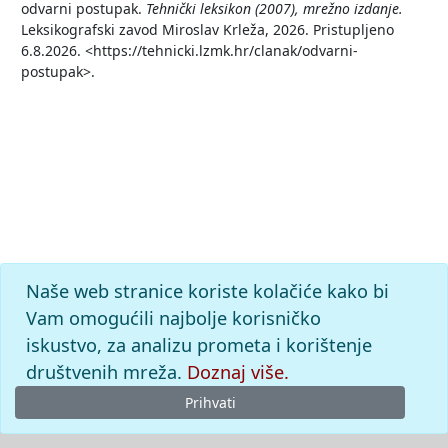
odvarni postupak.
Tehnički leksikon (2007), mrežno izdanje.
Leksikografski zavod Miroslav Krleža, 2026. Pristupljeno
6.8.2026. <https://tehnicki.lzmk.hr/clanak/odvarni-
postupak>.
Naše web stranice koriste kolačiće kako bi
Vam omogućili najbolje korisničko
iskustvo, za analizu prometa i korištenje
društvenih mreža.
Doznaj više.
Prihvati
© 2026
Leksikografski zavod
Miroslav Krleža