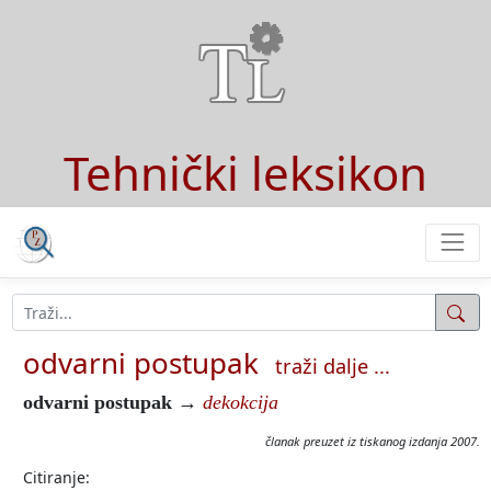
Tehnički leksikon
odvarni postupak
traži dalje ...
odvarni postupak
→
dekokcija
članak preuzet iz tiskanog izdanja 2007.
Citiranje: