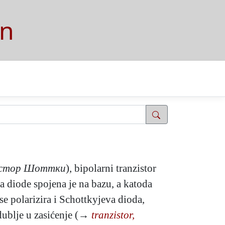
on
истор Шоттки
), bipolarni tranzistor
 diode spojena je na bazu, a katoda
e polarizira i Schottkyjeva dioda,
 dublje u zasićenje (→
tranzistor,