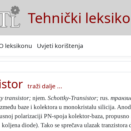
Tehnički leksik
O leksikonu
Uvjeti korištenja
istor
traži dalje ...
y transistor;
njem.
Schottky-Transistor;
rus.
транз
eđu baze i kolektora u monokristalu silicija. Anoda
usnoj polarizaciji PN-spoja kolektor-baza, propusno s
koljena diode). Tako se sprečava ulazak tranzistora