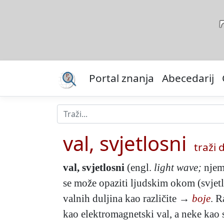
Portal znanja
Abecedarij
val, svjetlosni
traži d
val, svjetlosni
(engl.
light wave;
nje
se može opaziti ljudskim okom (svjet
valnih duljina kao različite →
boje
. R
kao elektromagnetski val, a neke kao