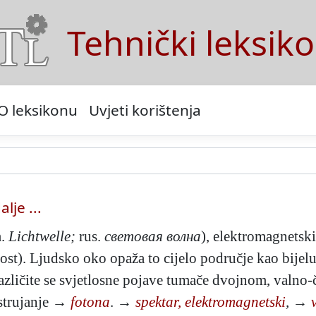
Tehnički leksik
O leksikonu
Uvjeti korištenja
alje ...
m.
Lichtwelle;
rus.
световая волна
), elektromagnetski
lost). Ljudsko oko opaža to cijelo područje kao bije
azličite se svjetlosne pojave tumače dvojnom, valno-
 strujanje →
fotona
. →
spektar, elektromagnetski
,
→