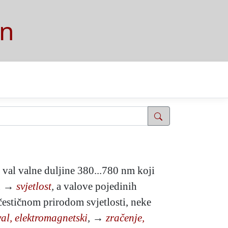
on
 val valne duljine 380...780 nm koji
lu →
svjetlost
,
a valove pojedinih
čestičnom prirodom svjetlosti, neke
val, elektromagnetski
,
→
zračenje,