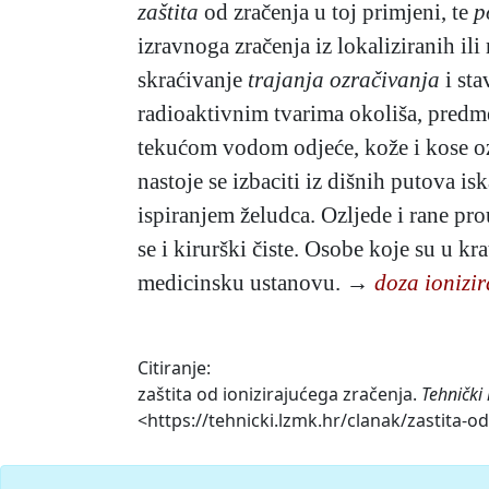
zaštita
od zračenja u toj primjeni, te
p
izravnoga zračenja iz lokaliziranih il
skraćivanje
trajanja ozračivanja
i sta
radioaktivnim tvarima okoliša, predmet
tekućom vodom odjeće, kože i kose ozr
nastoje se izbaciti iz dišnih putova i
ispiranjem želudca. Ozljede i rane pr
se i kirurški čiste. Osobe koje su u kr
medicinsku ustanovu. →
doza ionizi
Citiranje:
zaštita od ionizirajućega zračenja.
Tehnički
<https://tehnicki.lzmk.hr/clanak/zastita-od