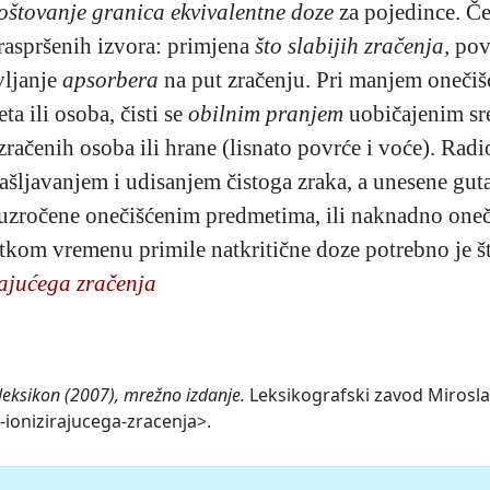
oštovanje granica ekvivalentne doze
za pojedince. Če
i raspršenih izvora: primjena
što slabijih zračenja,
pov
vljanje
apsorbera
na put zračenju. Pri manjem onečiš
a ili osoba, čisti se
obilnim pranjem
uobičajenim sre
ačenih osoba ili hrane (lisnato povrće i voće). Radi
skašljavanjem i udisanjem čistoga zraka, a unesene gu
ouzročene onečišćenim predmetima, ili naknadno oneč
atkom vremenu primile natkritične doze potrebno je što
rajućega zračenja
 leksikon (2007), mrežno izdanje.
Leksikografski zavod Miroslav
-ionizirajucega-zracenja>.