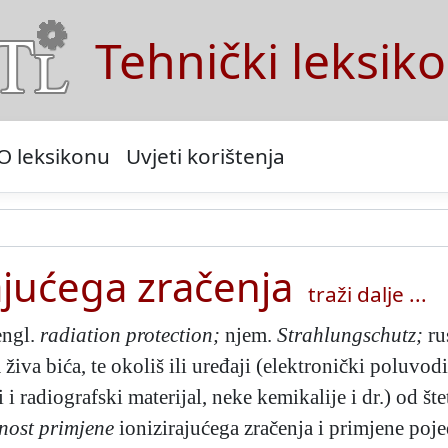
Tehnički leksik
O leksikonu
Uvjeti korištenja
rajućega zračenja
traži dalje ...
engl.
radiation protection;
njem.
Strahlungschutz;
ru
la živa bića, te okoliš ili uređaji (elektronički poluvo
ki i radiografski materijal, neke kemikalije i dr.) od š
nost primjene
ionizirajućega zračenja i primjene poje