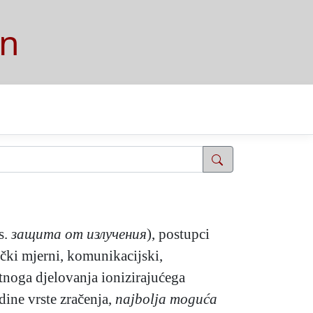
on
s.
защита от излучения
), postupci
dički mjerni, komunikacijski,
tetnoga djelovanja ionizirajućega
dine vrste zračenja,
najbolja moguća