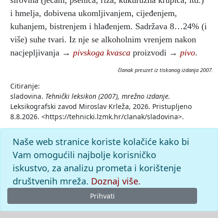
sirovina (ječam, pšenica, riža, kukuruzna krupica, itd.)
i hmelja, dobivena ukomljivanjem, cijeđenjem,
kuhanjem, bistrenjem i hlađenjem. Sadržava 8…24% (i
više) suhe tvari. Iz nje se alkoholnim vrenjem nakon
nacjepljivanja →
pivskoga kvasca
proizvodi →
pivo
.
članak preuzet iz tiskanog izdanja 2007.
Citiranje:
sladovina.
Tehnički leksikon (2007), mrežno izdanje.
Leksikografski zavod Miroslav Krleža, 2026. Pristupljeno
8.8.2026. <https://tehnicki.lzmk.hr/clanak/sladovina>.
Naše web stranice koriste kolačiće kako bi
Vam omogućili najbolje korisničko
iskustvo, za analizu prometa i korištenje
društvenih mreža.
Doznaj više.
Prihvati
© 2026
Leksikografski zavod
Miroslav Krleža