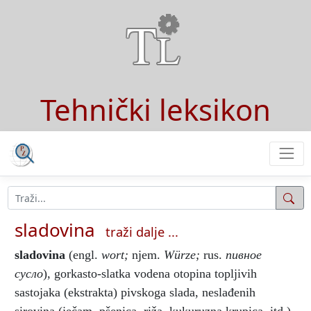
Tehnički leksikon
sladovina
traži dalje ...
sladovina
(engl.
wort;
njem.
Würze;
rus.
пивное
сусло
), gorkasto-slatka vodena otopina topljivih
sastojaka (ekstrakta) pivskoga slada, neslađenih