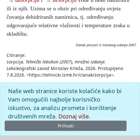
→
adsorpciju
i
→
desorpciju
vode u neke namirnice
ili iz njih. Uzima se u obzir pri određivanju uvjeta
čuvanja dehidriranih namirnica, tj. određivanju
odgovarajuće relativne vlažnosti i temperature zraka u
skladištu.
članak preuzet iz tiskanog izdanja 2007.
Citiranje:
sorpcija.
Tehnički leksikon (2007), mrežno izdanje.
Leksikografski zavod Miroslav Krleža, 2026. Pristupljeno
7.8.2026. <https://tehnicki.lzmk.hr/clanak/sorpcija>.
Naše web stranice koriste kolačiće kako bi
Vam omogućili najbolje korisničko
iskustvo, za analizu prometa i korištenje
društvenih mreža.
Doznaj više.
Prihvati
© 2026
Leksikografski zavod
Miroslav Krleža