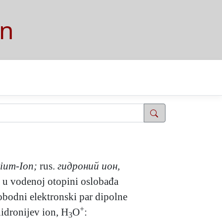
on
ium-Ion;
rus.
гидроний ион,
m u vodenoj otopini oslobađa
lobodni elektronski par dipolne
+
hidronijev ion, H
O
:
3