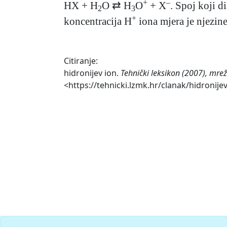
+
–
HX + H
O ⇄ H
O
+ X
. Spoj koji 
2
3
+
koncentracija H
iona mjera je njezin
Citiranje:
hidronijev ion.
Tehnički leksikon (2007), mrež
<https://tehnicki.lzmk.hr/clanak/hidronijev