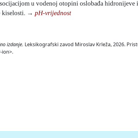
disocijacijom u vodenoj otopini oslobađa hidronijeve
e kiselosti. →
pH-vrijednost
no izdanje.
Leksikografski zavod Miroslav Krleža, 2026. Prist
-ion>.