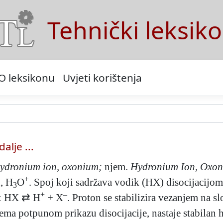
Tehnički leksik
O leksikonu
Uvjeti korištenja
dalje ...
ydronium ion, oxonium;
njem.
Hydronium Ion, Oxon
+
n, H
O
. Spoj koji sadržava vodik (HX) disocijacijo
3
+
–
: HX ⇄ H
+ X
. Proton se stabilizira vezanjem na s
rema potpunom prikazu disocijacije, nastaje stabilan 