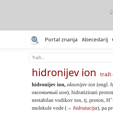
Portal znanja
Abecedarij
hidronijev ion
traži 
hidronijev ion
,
oksonijev ion
(engl.
h
оксониевый ион
), hidratizirani proto
+
nestabilan vodikov ion, tj. proton, H
molekule vode (→
hidratacija
), pa p