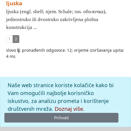
ljuska
ljuska (engl. shell; njem. Schale; rus. оболочка),
jednostruko ili dvostruko zakrivljena plošna
konstrukcija ...
1
2
slovo
lj
: pronađenih odgovora: 12; vrijeme izvršavanja upita:
4 ms
Naše web stranice koriste kolačiće kako bi
Vam omogućili najbolje korisničko
iskustvo, za analizu prometa i korištenje
društvenih mreža.
Doznaj više.
Prihvati
© 2026
Leksikografski zavod
Miroslav Krleža