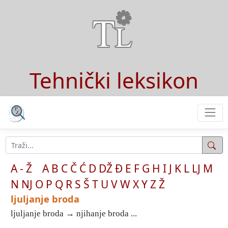
Tehnički leksikon
A - Ž
A
B
C
Č
Ć
D
DŽ
Đ
E
F
G
H
I
J
K
L
LJ
M
N
NJ
O
P
Q
R
S
Š
T
U
V
W
X
Y
Z
Ž
ljuljanje broda
ljuljanje broda → njihanje broda ...