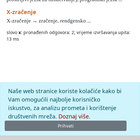
X-zračenje
X-zračenje → zračenje, rendgensko ...
slovo
x
: pronađenih odgovora: 2; vrijeme izvršavanja upita:
13 ms
Naše web stranice koriste kolačiće kako bi
Vam omogućili najbolje korisničko
iskustvo, za analizu prometa i korištenje
društvenih mreža.
Doznaj više.
Prihvati
© 2026
Leksikografski zavod
Miroslav Krleža