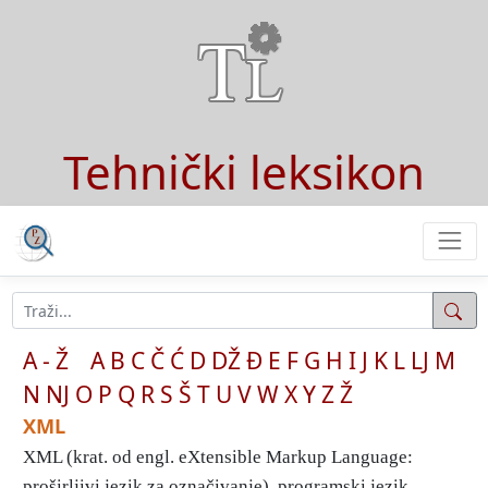
Tehnički leksikon
A - Ž
A
B
C
Č
Ć
D
DŽ
Đ
E
F
G
H
I
J
K
L
LJ
M
N
NJ
O
P
Q
R
S
Š
T
U
V
W
X
Y
Z
Ž
XML
XML (krat. od engl. eXtensible Markup Language:
proširljivi jezik za označivanje), programski jezik ...