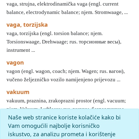
vaga, strujna, elektrodinamička vaga (engl. current
balance, electrodynamic balance; njem. Stromwaage, ...
vaga, torzijska
vaga, torzijska (engl. torsion balance; njem.
Torsionswaage, Drehwaage; rus. торсионные весы),
instrument ...
vagon
vagon (engl. wagon, coach; njem. Wagen; rus. вагон),
vučeno željezničko vozilo namijenjeno prijevozu ...
vakuum
vakuum, praznina, zrakoprazni prostor (engl. vacuum;
njem. Vakuum, Luftleere; rus. вакуум, безвоздушное ...
Naše web stranice koriste kolačiće kako bi
1
2
3
4
5
6
7
8
9
10
»
Kraj
Vam omogućili najbolje korisničko
iskustvo, za analizu prometa i korištenje
slovo
v
: pronađenih odgovora: 341; vrijeme izvršavanja