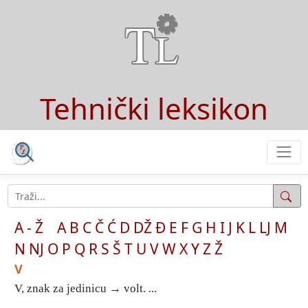
Tehnički leksikon
A - Ž
A
B
C
Č
Ć
D
DŽ
Đ
E
F
G
H
I
J
K
L
LJ
M
N
NJ
O
P
Q
R
S
Š
T
U
V
W
X
Y
Z
Ž
V
V, znak za jedinicu → volt. ...