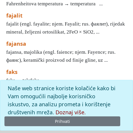
Fahrenheitova temperatura → temperatura ...
fajalit
fajalit (engl. fayalite; njem. Fayalit; rus. фаялит), rijedak
mineral, željezni ortosilikat, 2FeO × SiO2, ...
fajansa
fajansa, majolika (engl. faience; njem. Fayence; rus.
фаянс), keramički proizvod od finije gline, uz ...
faks
faks → telefaks ...
Naše web stranice koriste kolačiće kako bi
1
2
3
4
5
6
7
8
9
10
»
Kraj
Vam omogućili najbolje korisničko
iskustvo, za analizu prometa i korištenje
slovo
f
: pronađenih odgovora: 312; vrijeme izvršavanja
upita: 12 ms
društvenih mreža.
Doznaj više.
Prihvati
© 2026
Leksikografski zavod
Miroslav Krleža