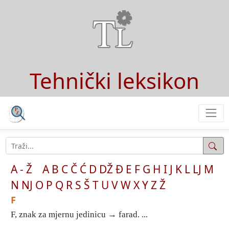
Tehnički leksikon
A - Ž
A
B
C
Č
Ć
D
DŽ
Đ
E
F
G
H
I
J
K
L
LJ
M
N
NJ
O
P
Q
R
S
Š
T
U
V
W
X
Y
Z
Ž
F
F, znak za mjernu jedinicu → farad. ...