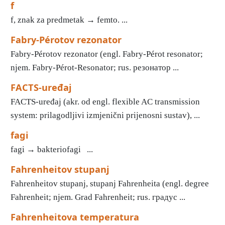
f
f, znak za predmetak → femto. ...
Fabry-Pérotov rezonator
Fabry-Pérotov rezonator (engl. Fabry-Pérot resonator;
njem. Fabry-Pérot-Resonator; rus. резонатор ...
FACTS-uređaj
FACTS-uređaj (akr. od engl. flexible AC transmission
system: prilagodljivi izmjenični prijenosni sustav), ...
fagi
fagi → bakteriofagi ...
Fahrenheitov stupanj
Fahrenheitov stupanj, stupanj Fahrenheita (engl. degree
Fahrenheit; njem. Grad Fahrenheit; rus. градус ...
Fahrenheitova temperatura