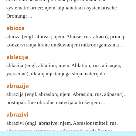
systematic order; njem. alphabetisch-systematische
Ordnung; ...
abioza
abioza (engl. abiosis; njem. Abiose; rus. абиоз), princip
konzerviranja hrane uništavanjem mikroorganizama ...
ablacija
ablacija (engl. ablation; njem. Ablation; rus. абляция,
удаление), uklanjanje tanjega sloja materijala ...
abrazija
abrazija (engl. abrasion; njem. Abrasion; rus. абразия),
postupak fine obradbe materijala trošenjem ...
abrazivi
abrazivi (engl. abrazive; njem. Abrasionsmittel; rus.
абразивные материалы, aбразивы), tvrde čestice, ...