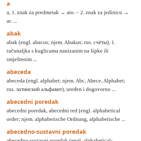
a
a, 1. znak za predmetak → ato. – 2. znak za jedinicu →
ar. ...
abak
abak (engl. abacus; njem. Abakus; rus. счёты), 1.
računaljka s kuglicama nanizanim na šipke ili
smještenim ...
abeceda
abeceda (engl. alphabet; njem. Abc, Abece, Alphabet;
rus. латинский альфавит), uređen i dogovorno ...
abecedni poredak
abecedni poredak, abecedni red (engl. alphabetical
order; njem. alphabetische Ordnung, alphabetische ...
abecedno-sustavni poredak
abecedno-sustavni poredak (engl. alphabetical-