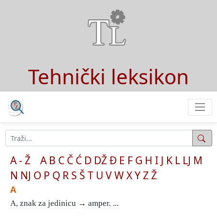
Tehnički leksikon
A - Ž
A
B
C
Č
Ć
D
DŽ
Đ
E
F
G
H
I
J
K
L
LJ
M
N
NJ
O
P
Q
R
S
Š
T
U
V
W
X
Y
Z
Ž
A
A, znak za jedinicu → amper. ...