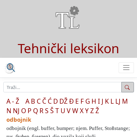
Tehnički leksikon
A - Ž
A
B
C
Č
Ć
D
DŽ
Đ
E
F
G
H
I
J
K
L
LJ
M
N
NJ
O
P
Q
R
S
Š
T
U
V
W
X
Y
Z
Ž
odbojnik
odbojnik (engl. buffer, bumper; njem. Puffer, Stoßstange;
rus. буфер, бампер), dio vozila koji služi ...