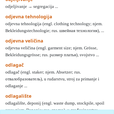
odjeljivanje → segregacija ...
odjevna tehnologija
odjevna tehnologija (engl. clothing technology; njem.
Bekleidungstechnologie; rus. швейная технология), ...
odjevna veličina
odjevna veličina (engl. garment size; njem. Grösse,
Bekleidungsgrösse; rus. размер платья), svojstvo ...
odlagač
odlagač (engl. staker; njem. Absetzer; rus.
отвалобразователь), u rudarstvu, stroj za primanje i
odlaganje ...
odlagalište
odlagalište, deponij (engl. waste dump, stockpile, spoil
area; njem. Deponie; rus. свалка), u građevinarstvu, ...