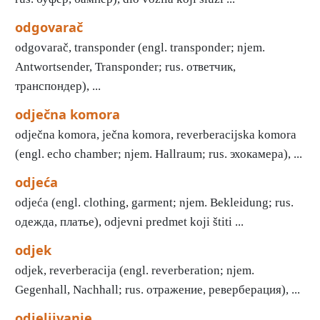
odgovarač
odgovarač, transponder (engl. transponder; njem.
Antwortsender, Transponder; rus. ответчик,
транспондер), ...
odječna komora
odječna komora, ječna komora, reverberacijska komora
(engl. echo chamber; njem. Hallraum; rus. эхокамера), ...
odjeća
odjeća (engl. clothing, garment; njem. Bekleidung; rus.
одежда, платье), odjevni predmet koji štiti ...
odjek
odjek, reverberacija (engl. reverberation; njem.
Gegenhall, Nachhall; rus. отражение, реверберация), ...
odjeljivanje