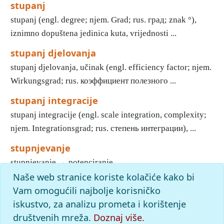
stupanj
stupanj (engl. degree; njem. Grad; rus. град; znak °),
iznimno dopuštena jedinica kuta, vrijednosti ...
stupanj djelovanja
stupanj djelovanja, učinak (engl. efficiency factor; njem.
Wirkungsgrad; rus. коэффициент полезного ...
stupanj integracije
stupanj integracije (engl. scale integration, complexity;
njem. Integrationsgrad; rus. степень интеграции), ...
stupnjevanje
stupnjevanje → potenciranje ...
Naše web stranice koriste kolačiće kako bi
«
61
62
63
64
65
66
67
68
69
70
Početak
Vam omogućili najbolje korisničko
slovo
iskustvo, za analizu prometa i korištenje
s
: pronađenih odgovora: 694; vrijeme izvršavanja
upita: 14 ms
društvenih mreža.
Doznaj više.