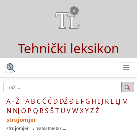
Tehnički leksikon
A - Ž
A
B
C
Č
Ć
D
DŽ
Đ
E
F
G
H
I
J
K
L
LJ
M
N
NJ
O
P
Q
R
S
Š
T
U
V
W
X
Y
Z
Ž
strujomjer
strujomjer → vatsatmetar ...