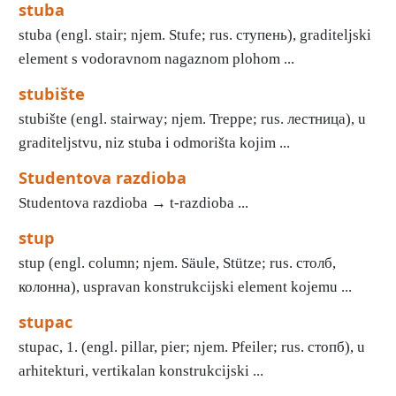
stuba
stuba (engl. stair; njem. Stufe; rus. ступень), graditeljski
element s vodoravnom nagaznom plohom ...
stubište
stubište (engl. stairway; njem. Treppe; rus. лестница), u
graditeljstvu, niz stuba i odmorišta kojim ...
Studentova razdioba
Studentova razdioba → t-razdioba ...
stup
stup (engl. column; njem. Säule, Stütze; rus. столб,
колонна), uspravan konstrukcijski element kojemu ...
stupac
stupac, 1. (engl. pillar, pier; njem. Pfeiler; rus. стопб), u
arhitekturi, vertikalan konstrukcijski ...