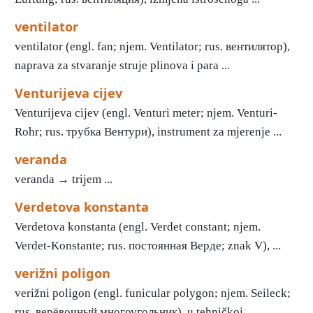
ventilator
ventilator (engl. fan; njem. Ventilator; rus. вентилятор),
naprava za stvaranje struje plinova i para ...
Venturijeva cijev
Venturijeva cijev (engl. Venturi meter; njem. Venturi-
Rohr; rus. трубка Вентури), instrument za mjerenje ...
veranda
veranda → trijem ...
Verdetova konstanta
Verdetova konstanta (engl. Verdet constant; njem.
Verdet-Konstante; rus. постоянная Верде; znak V), ...
verižni poligon
verižni poligon (engl. funicular polygon; njem. Seileck;
rus. верёвочный многоугольник), u tehničkoj ...