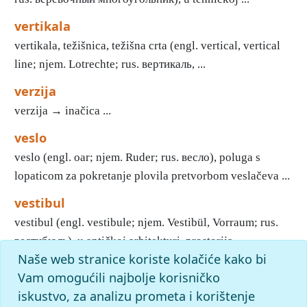
vertikala
vertikala, težišnica, težišna crta (engl. vertical, vertical
line; njem. Lotrechte; rus. вертикаль, ...
verzija
verzija → inačica ...
veslo
veslo (engl. oar; njem. Ruder; rus. весло), poluga s
lopaticom za pokretanje plovila pretvorbom veslačeva ...
vestibul
vestibul (engl. vestibule; njem. Vestibül, Vorraum; rus.
вестибюль), u antičkoj arhitekturi, prostorija ...
Naše web stranice koriste kolačiće kako bi
1
2
3
4
5
6
7
8
9
10
»
Kraj
Vam omogućili najbolje korisničko
iskustvo, za analizu prometa i korištenje
slovo
v
: pronađenih odgovora: 341; vrijeme izvršavanja