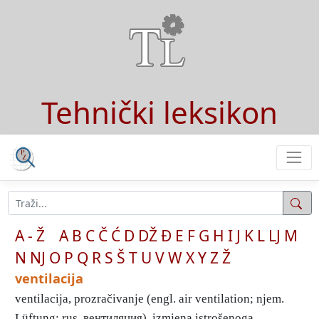
Tehnički leksikon
A - Ž
A
B
C
Č
Ć
D
DŽ
Đ
E
F
G
H
I
J
K
L
LJ
M
N
NJ
O
P
Q
R
S
Š
T
U
V
W
X
Y
Z
Ž
ventilacija
ventilacija, prozračivanje (engl. air ventilation; njem.
Lüftung; rus. вентиляция), izmjena istrošenoga ...